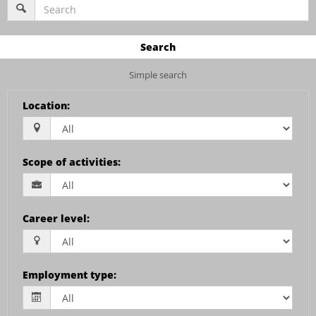
Search
Simple search
Location
:
Scope of activities
:
Career level
:
Employment type
: